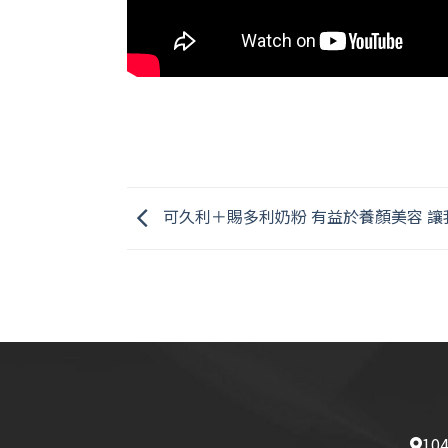
可久利＋賜多利奶粉 有益於養顏美容 讓
10