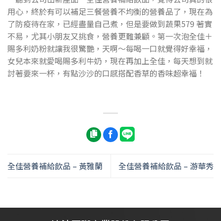
用心，終於有可以補足三餐營養不均衡的營養品了，現在為
了防疫待在家，已經盡量自己煮，但是要做到蔬果579 著實
不易，尤其小朋友又挑食，營養更難兼顧。第一次泡全佳＋
賜多利奶粉就讓我很驚艷，天啊～每喝一口就覺得好幸福，
女兒本來就愛喝賜多利牛奶，現在再加上全佳，每天想到就
討著要來一杯，有點沙沙的口感搭配香草的香味超幸福！
全佳營養補給飲品 – 黃雅蘭
全佳營養補給飲品 – 游華秀