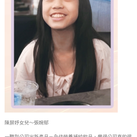
陳屏妤女兒～張婉郁
一聽到公司出新產品－全佳營養補給飲品，覺得公司真的很